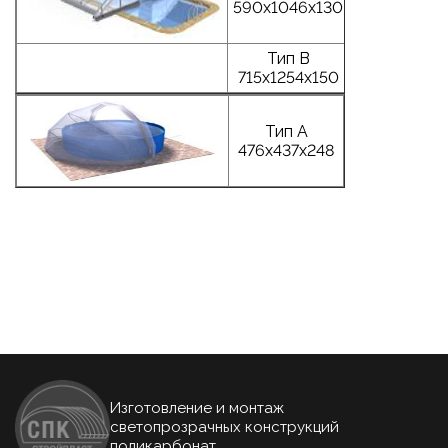
590х1046х130
Тип B
715х1254х150
Тип A
476х437х248
Изготовление и монтаж
светопрозрачных конструкций
поликарбонат