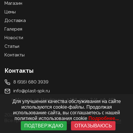
Магазин
Цены
Доставка
Галерея
Новости
Статьи
Контакты
Контакты
8 (916) 680 3939
info@plast-spk.ru
г. Москва, ул. Намёткина, д.10А, пом. 2/4, оф. 461
Для улучшения качества обслуживания на сайте
используются cookie-файлы. Продолжая
использование сайта, вы соглашаетесь с нашей
2026 © ООО «СПК Стройпласт».
политикой использования cookie
Подробнее...
Все права защищены.
Политика конфиденциальности
ПОДТВЕРЖДАЮ
ОТКАЗЫВАЮСЬ