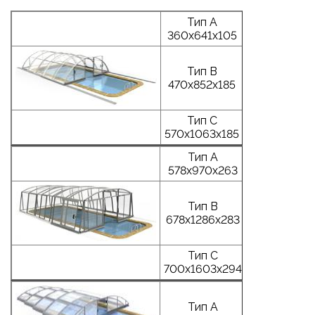
Тип А
360х641х105
Тип B
470х852х185
Тип С
570х1063х185
Тип А
578х970х263
Тип B
678х1286х283
Тип С
700х1603х294
Тип А