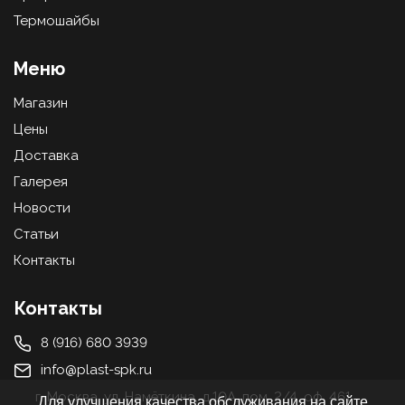
Термошайбы
Меню
Магазин
Цены
Доставка
Галерея
Новости
Статьи
Контакты
Контакты
8 (916) 680 3939
info@plast-spk.ru
г. Москва, ул. Намёткина, д.10А, пом. 2/4, оф. 461
Для улучшения качества обслуживания на сайте